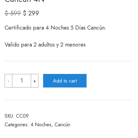
Original
Current
$
599
$
299
price
price
Certificado para 4 Noches 5 Días Cancún.
was:
is:
$ 599.
$ 299.
Valido para 2 adultos y 2 menores
Cancún
-
+
Add to cart
4N
quantity
SKU:
CC09
Categories:
4 Noches
,
Cancún