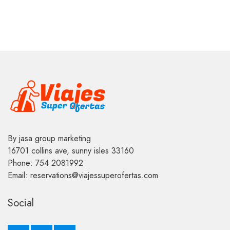
t
o
f
5
By jasa group marketing
16701 collins ave, sunny isles 33160
Phone: 754 2081992
Email: reservations@viajessuperofertas.com
Social