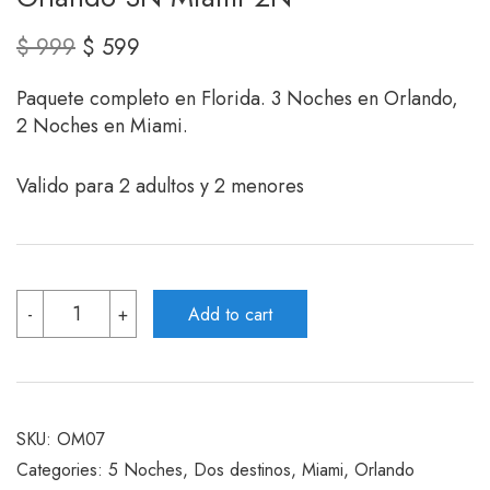
Original
Current
$
999
$
599
price
price
Paquete completo en Florida. 3 Noches en Orlando,
was:
is:
2 Noches en Miami.
$ 999.
$ 599.
Valido para 2 adultos y 2 menores
Orlando
-
+
Add to cart
3N
Miami
2N
quantity
SKU:
OM07
Categories:
5 Noches
,
Dos destinos
,
Miami
,
Orlando