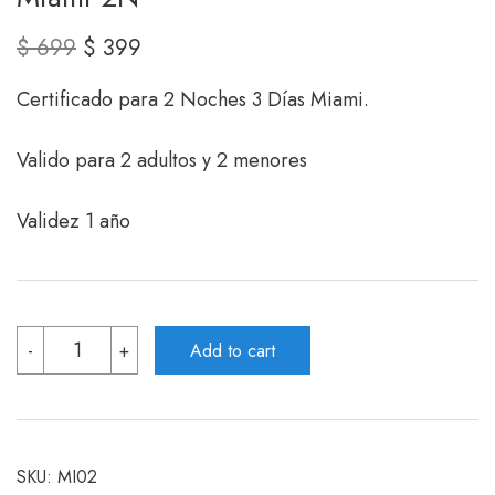
Original
Current
$
699
$
399
price
price
Certificado para 2 Noches 3 Días Miami.
was:
is:
$ 699.
$ 399.
Valido para 2 adultos y 2 menores
Validez 1 año
Miami
-
+
Add to cart
2N
quantity
SKU:
MI02